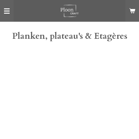
Ga
direct
naar
de
Planken, plateau's & Etagères
hoofdinhoud