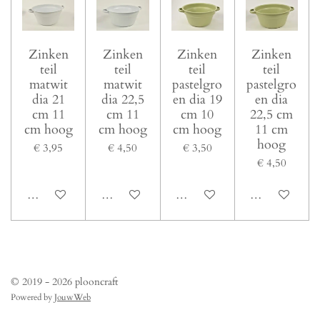
Zinken
Zinken
Zinken
Zinken
teil
teil
teil
teil
matwit
matwit
pastelgro
pastelgro
dia 21
dia 22,5
en dia 19
en dia
cm 11
cm 11
cm 10
22,5 cm
cm hoog
cm hoog
cm hoog
11 cm
hoog
€ 3,95
€ 4,50
€ 3,50
€ 4,50
In winkelwagen
In winkelwagen
In winkelwagen
In winkelwage
© 2019 - 2026 plooncraft
Powered by
JouwWeb