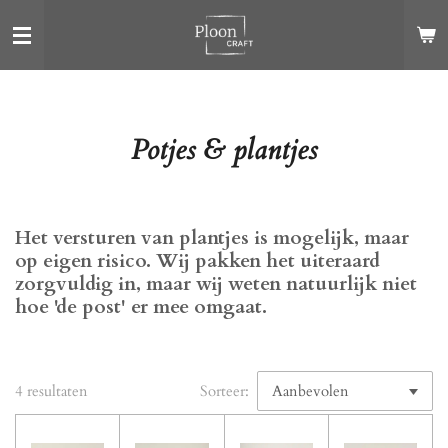
Ga
direct
naar
de
hoofdinhoud
Potjes & plantjes
Het versturen van plantjes is mogelijk, maar
op eigen risico. Wij pakken het uiteraard
zorgvuldig in, maar wij weten natuurlijk niet
hoe 'de post' er mee omgaat.
4 resultaten
Sorteer: