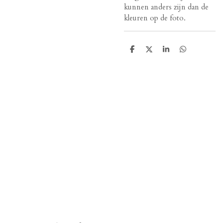
kunnen anders zijn dan de
kleuren op de foto.
D
D
S
D
e
e
h
e
l
e
a
l
e
l
r
e
n
e
n