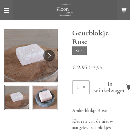
Ga
direct
naar
de
Geurblokje
hoofdinhoud
Rose
Sale!
€ 2,95
€ 3,95
In
winkelwagen
Amberblokje Rose
Kleuren van de nieuw
aangeleverde blokjes