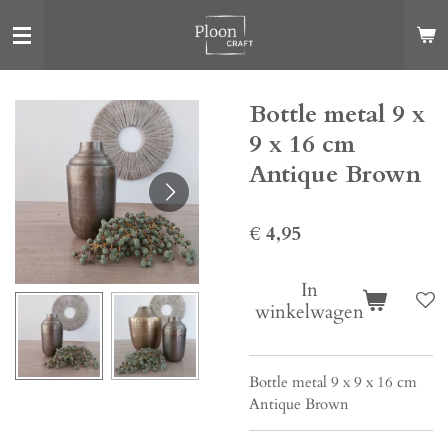
Ga
direct
naar
de
Bottle metal 9 x
hoofdinhoud
9 x 16 cm
Antique Brown
€ 4,95
In
winkelwagen
Bottle metal 9 x 9 x 16 cm
Antique Brown