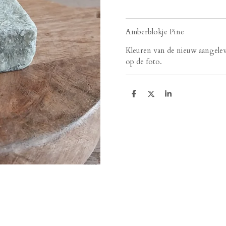
Amberblokje Pine
Kleuren van de nieuw aangelev
op de foto.
D
D
S
e
e
h
l
e
a
e
l
r
n
e