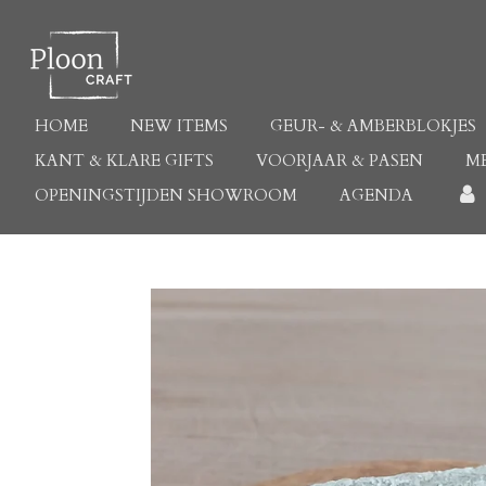
Ga
direct
naar
de
hoofdinhoud
HOME
NEW ITEMS
GEUR- & AMBERBLOKJES
KANT & KLARE GIFTS
VOORJAAR & PASEN
M
OPENINGSTIJDEN SHOWROOM
AGENDA