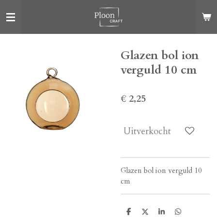
Ga
direct
naar
de
Glazen bol ion
hoofdinhoud
verguld 10 cm
€ 2,25
Uitverkocht
Glazen bol ion verguld 10
cm
D
D
S
D