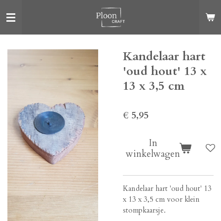
Ga
direct
naar
de
Kandelaar hart
hoofdinhoud
'oud hout' 13 x
13 x 3,5 cm
€ 5,95
In
winkelwagen
Kandelaar hart 'oud hout' 13
x 13 x 3,5 cm voor klein
stompkaarsje.