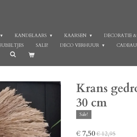
KANDELAARS
KAARSEN
DECORATIE &
EUBELTJES
SALE!
DECO VERHUUR
CADEA
Krans ged
30 cm
Sale!
€ 7,50
€ 12,95