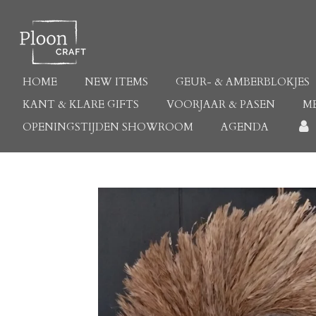
Ga
direct
naar
de
hoofdinhoud
HOME
NEW ITEMS
GEUR- & AMBERBLOKJES
KANT & KLARE GIFTS
VOORJAAR & PASEN
M
OPENINGSTIJDEN SHOWROOM
AGENDA