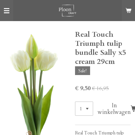
Ga
direct
naar
de
Real Touch
hoofdinhoud
Triumph tulip
bundle Sally x5
cream 29cm
Sale!
€ 9,50
€ 16,95
In
winkelwagen
Real Touch Triumph tulp