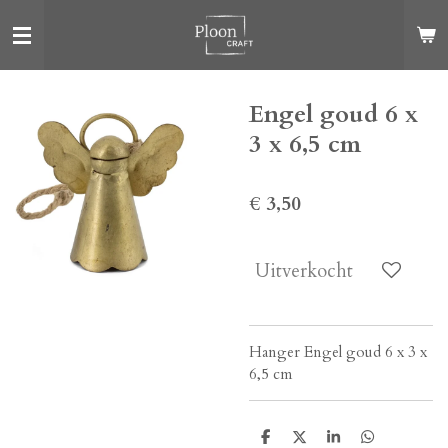
Ga
direct
naar
de
Engel goud 6 x
hoofdinhoud
3 x 6,5 cm
€ 3,50
Uitverkocht
Hanger Engel goud 6 x 3 x
6,5 cm
D
D
S
D