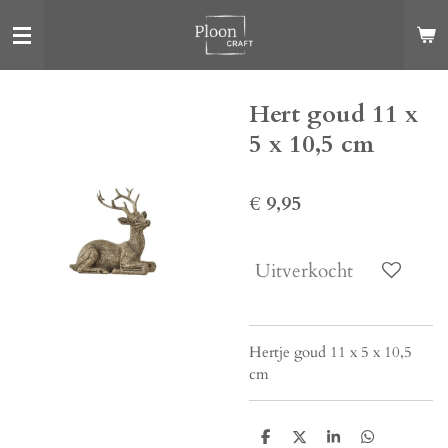
Ga
direct
naar
de
Hert goud 11 x
hoofdinhoud
5 x 10,5 cm
€ 9,95
Uitverkocht
Hertje goud 11 x 5 x 10,5
cm
D
D
S
D