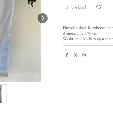
Uitverkocht
Fluwelen doek Kerstboom met
Afmeting 52 x 70 cm
Werkt op 2 AA batterijen (nie
D
D
S
e
e
h
l
e
a
e
l
r
n
e