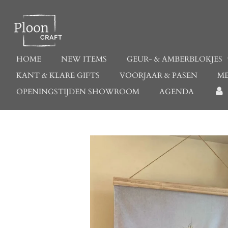
Ga
direct
naar
de
hoofdinhoud
HOME
NEW ITEMS
GEUR- & AMBERBLOKJES
KANT & KLARE GIFTS
VOORJAAR & PASEN
ME
OPENINGSTIJDEN SHOWROOM
AGENDA