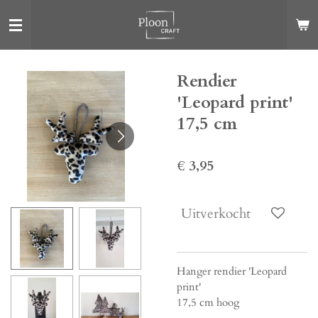
Ga
direct
naar
de
Rendier
hoofdinhoud
'Leopard print'
17,5 cm
€ 3,95
Uitverkocht
Hanger rendier 'Leopard
print'
17,5 cm hoog