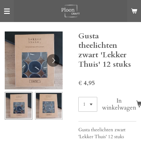
Ga
direct
naar
de
Gusta
hoofdinhoud
theelichten
zwart 'Lekker
Thuis' 12 stuks
€ 4,95
In
winkelwagen
Gusta theelichten zwart
'Lekker Thuis' 12 stuks