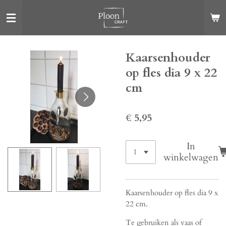
Ga
direct
naar
de
Kaarsenhouder
hoofdinhoud
op fles dia 9 x 22
cm
€ 5,95
In
winkelwagen
Kaarsenhouder op fles dia 9 x
22 cm.
Te gebruiken als vaas of