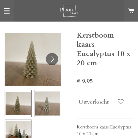
Ga
direct
naar
de
Kerstboom
hoofdinhoud
kaars
Eucalyptus 10 x
20 cm
€ 9,95
Uitverkocht
Kerstboom kaars Eucalyptus
10 x 20 cm