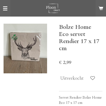
Ga
direct
naar
de
Bolze Home
hoofdinhoud
Eco servet
Rendier 17 x 17
cm
€ 2,99
Uitverkocht
Servet Rendier Bolze Home
Eco 17 x 17 cm