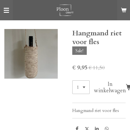
Ga
direct
naar
de
Hangmand riet
hoofdinhoud
voor fles
Sale!
€ 9,95
€ 11,50
In
winkelwagen
Hangmand riet voor fles