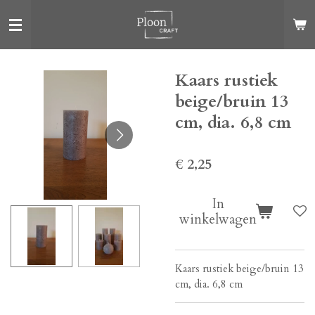
Ga
direct
naar
de
Kaars rustiek
hoofdinhoud
beige/bruin 13
cm, dia. 6,8 cm
€ 2,25
In
winkelwagen
Kaars rustiek beige/bruin 13
cm, dia. 6,8 cm